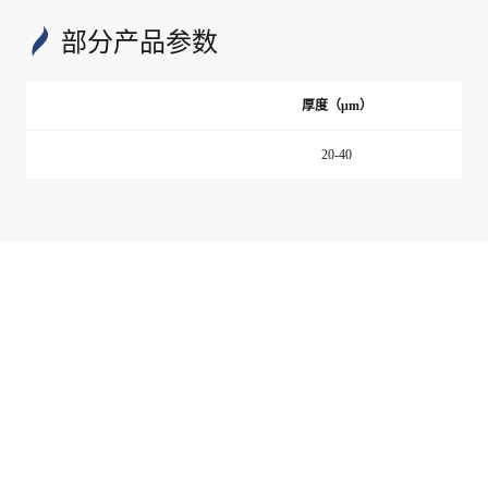
部分产品参数
厚度（μm）
20-40
*
产品参数信息是基于样品的实测结果，具有普遍代表性，但是这
些指标并非保证值。特殊的要求敬请联系我们。
典型产品应用
基础
型号
膜种
功能化分类
应用举